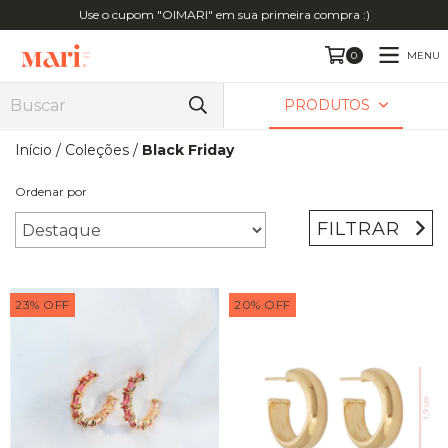
Use o cupom "OIMARI" em sua primeira compra :)
MENU
0
PRODUTOS
Início
/
Coleções
/
Black Friday
Ordenar por
FILTRAR
23
%
OFF
20
%
OFF